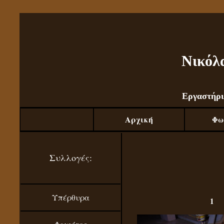
Νικόλ
Εργαστήρι
Αρχική
Φω
Συλλογές:
Υπέρθυρα
1